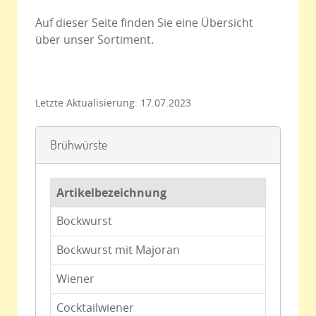
p
i
Auf dieser Seite finden Sie eine Übersicht
r
n
über unser Sortiment.
i
g
n
e
g
n
e
Letzte Aktualisierung: 17.07.2023
n
Brühwürste
Artikelbezeichnung
Bockwurst
Bockwurst mit Majoran
Wiener
Cocktailwiener