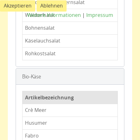
Griechischer Bauernsalat
Akzeptieren
Ablehnen
Weitere Informationen
|
Impressum
Waldorfsalat
Bohnensalat
Käselauchsalat
Rohkostsalat
Bio-Käse
Artikelbezeichnung
Crè Meer
Husumer
Fabro